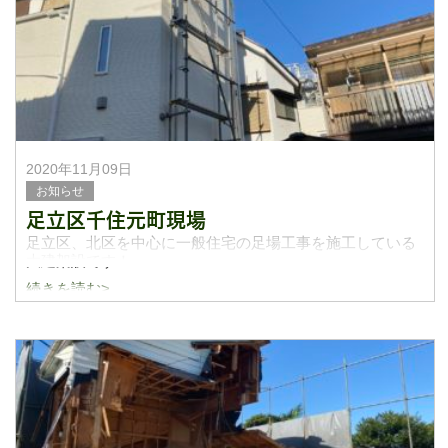
す！今日はサー
2020年11月09日
お知らせ
足立区千住元町現場
足立区、北区を中心に一般住宅の足場工事を施工している
大建架設です！
続きを読む>
先日ホームページからお問い合わせがありエアコンの工事
の為の足場を施工してきました！1スパンと小さな足場では
ありますが、お客様のために足場を組むことは僕たち