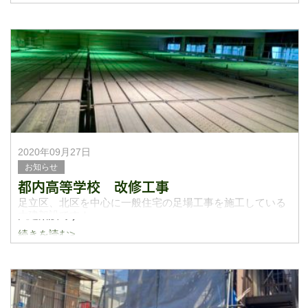
う商店街で足場を架けさせてもらいました！部分架けを2面
組んだのですが、サイドの1面はほんとに狭く人が入
2020年09月27日
お知らせ
都内高等学校 改修工事
足立区、北区を中心に一般住宅の足場工事を施工している
大建架設です！
続きを読む>
今週はとある都内の高等学校の改修工事の枠組み足場の施
工を応援で４日間行って参りました！
普段は単管パイプやビケ足場を施工しているので、久しぶ
り