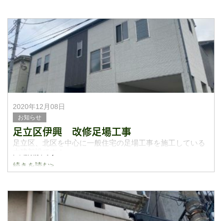
します。
今日から1週間ほど休みを頂きお仕事再開致しました！昨年
お世話になった元請けの皆様
2020年12月08日
お知らせ
足立区伊興 改修足場工事
足立区、北区を中心に一般住宅の足場工事を施工している
大建架設です！
続きを読む>
今日は7日に足場の施工をしてきたことについてブログに書
いていきたいと思います。
ホームページのお問い合わせから足立区の不動産屋さんか
らお仕事の