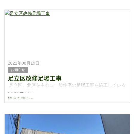
日に日に暑さもなくなってきて過ごしやすい季節になって
きましたね。最近では改修足場だったり解体足場、昇降足
場など
2021年08月19日
お知らせ
足立区改修足場工事
足立区、北区を中心に一般住宅の足場工事を施工している
大建架設です！
続きを読む>
ブログ更新が空いてしまいましたが大建架設今年も忙しく
お仕事させてもらっています。こちらの写真は先日足