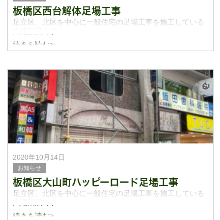
板橋区西台解体足場工事
足立区、北区を中心に一般住宅の足場工事を施工している
大建架設です！
続きを読む>
今日は板橋区西台で解体足場の施工をして参りました。月
に4棟ほどは解体足場の施工をしています！他にも改修足場
や部分架けの足場でも承っておりますので、お気軽に
2020年10月14日
お知らせ
板橋区大山町ハッピーロード足場工事
足立区、北区を中心に一般住宅の足場工事を施工している
大建架設です！
続きを読む>
今日は請負いの仕事で板橋区大山町のハッピーロードと言