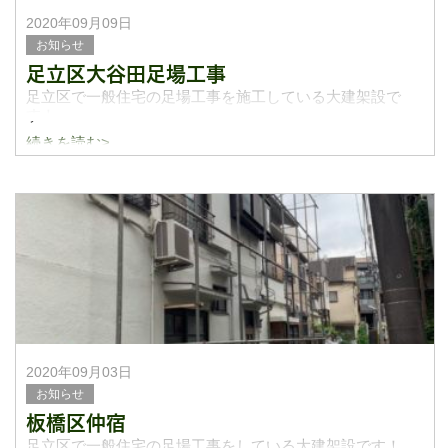
2020年09月09日
お知らせ
足立区大谷田足場工事
足立区で一般住宅の足場工事を施工している大建架設で
す！
続きを読む>
今日は足立区大谷田のアパートに足場工事の応援に行って
参りました！滅多に応援で他の業者様の応援には行かない
のでいい勉強になりました！1日ありがとうございました。
2020年09月03日
お知らせ
板橋区仲宿
足立区で一般住宅の足場工事をしている大建架設です！