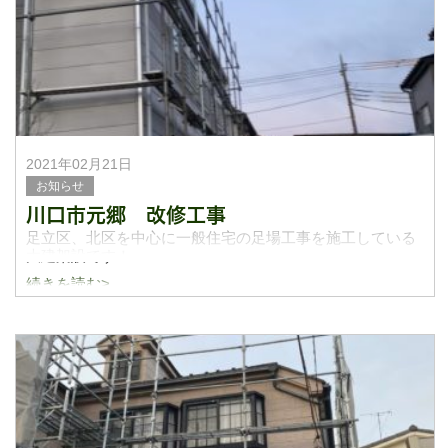
り上塗りだったりと
2021年02月21日
お知らせ
川口市元郷 改修工事
足立区、北区を中心に一般住宅の足場工事を施工している
大建架設です！
続きを読む>
川口市元郷にて改修足場を施工して参りました！
足場工事から屋根、外壁塗装、シール全て一式で大建架設
で請負いをさせてもらいました！塗装やシールの