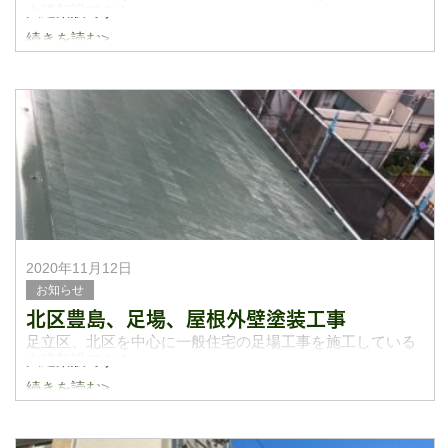
大建架設です！
続きを読む>
更新遅くなり申し訳ございません。
前回の外壁塗装の続きについて書いていきます！
先日サーフを塗って作業終了したとこで、ブログは終わ
2020年11月12日
お知らせ
北区豊島、足場、屋根外壁塗装工事
足立区、北区を中心に一般住宅の足場工事を施工している
大建架設です！
続きを読む>
今日は前回のブログに書いてあった屋根、外壁塗装の現場
を載せて行きますね！
1枚目の写真は外壁施工前になり、2枚目が施工後になりま