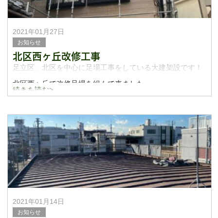
2021年01月27日
お知らせ
北区西ヶ丘改修工事
足立区、北区を中心に足場工事をしている大建架設です！
北区西ヶ丘で改修足場を組んで来ました。
続きを読む>
都内っていう事もあり、建物と建物の幅が狭く大変でした
が事故、物損などなく無事に施工してまいりました！
今
2021年01月14日
お知らせ