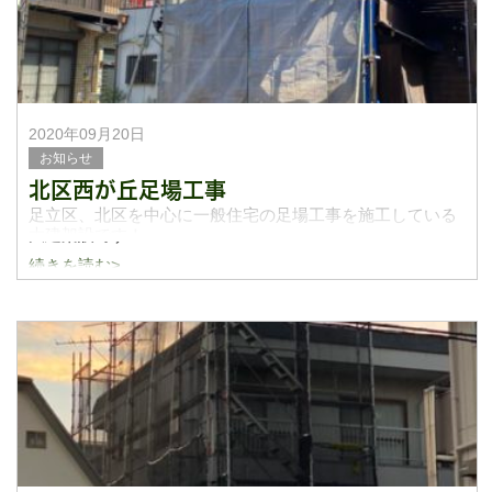
2020年09月20日
お知らせ
北区西が丘足場工事
足立区、北区を中心に一般住宅の足場工事を施工している
大建架設です！
続きを読む>
外壁工事に伴う足場を施工してきました！
単管パイプで足場を施工し、足場板を取り付けました。小
さな工事でも、お気軽にお問い合わせください！よろし