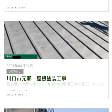
大建架設です！
続きを読む>
忙しくブログの更新遅れて申し訳ございません。
川口元郷の改修現場のまとめの写真を載せていきます！現
場自体はとっくに終わっていたのですが、更新で
2021年03月04日
お知らせ
川口市元郷 屋根塗装工事
足立区、北区を中心に一般住宅の足場工事を施工している
大建架設です！
続きを読む>
足場から塗装工事まで一式で請負いさせてもらってる現場
の写真を載せます。
下部の写真は屋根の洗浄から塗りまで全て施工前から下塗