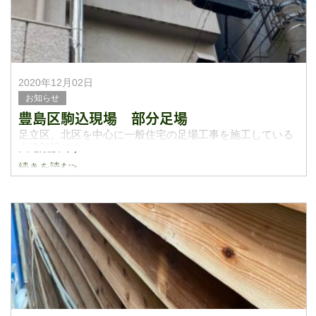
2020年12月02日
お知らせ
豊島区駒込現場 部分足場
足立区、北区を中心に一般住宅の足場工事を施工している
大建架設です！
続きを読む>
今日は豊島区駒込に荷上げのための足場と開口を塞ぐため
の作業足場を施工して参りました！
最近は部分足場のご依頼が多くきております。小さな仕事
では