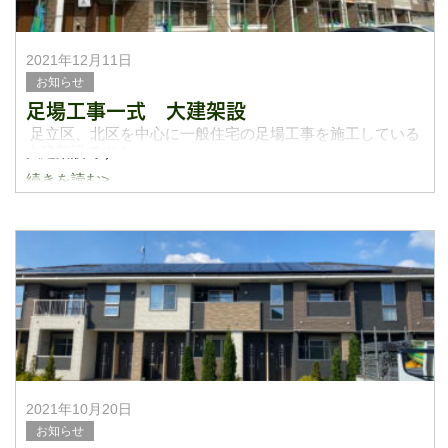
2021年12月11日
お知らせ
足場工事一式 大建架設
足立区、北区を中心に一般住宅の足場工事を施工している
大建架設です！
続きを読む>
ブログ更新遅れて申し訳ございません。
11月12月も忙しく仕事させてもらっています！引き続き栃
木県、茨城県の太陽光パネルの設置のための昇降足
2021年10月20日
お知らせ