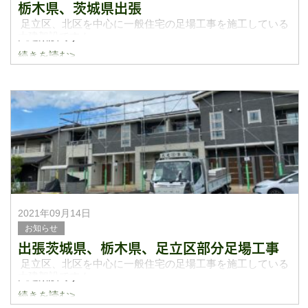
栃木県、茨城県出張
足立区、北区を中心に一般住宅の足場工事を施工している
大建架設です！
続きを読む>
出張が続いておりブログ更新が遅くなりお待たせ致しまし
た。茨城県や栃木県の端っこの方まで足場を組みに行った
りきたりして毎日忙しく働かせてもらっています。主
2021年09月14日
お知らせ
出張茨城県、栃木県、足立区部分足場工事
足立区、北区を中心に一般住宅の足場工事を施工している
大建架設です！
続きを読む>
ブログ更新遅くなりまたした。