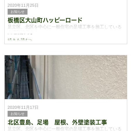
2020年11月25日
お知らせ
板橋区大山町ハッピーロード
足立区、北区を中心に一般住宅の足場工事を施工している
大建架設です！
続きを読む>
今日は先日板橋区大山町の払しに行って参りました。仕上
がりがとても綺麗になっていて、雰囲気がガラッと変わっ
てました！塗装は他の業者さんが入っていましたが、大
2020年11月17日
お知らせ
北区豊島、足場 屋根、外壁塗装工事
足立区、北区を中心に一般住宅の足場工事を施工している