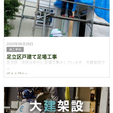
お客様宅がお
2020年06月29日
施工事例
足立区戸建て足場工事
足立区、北区を中心に足場工事をしています、大建架設で
す
続きを読む>