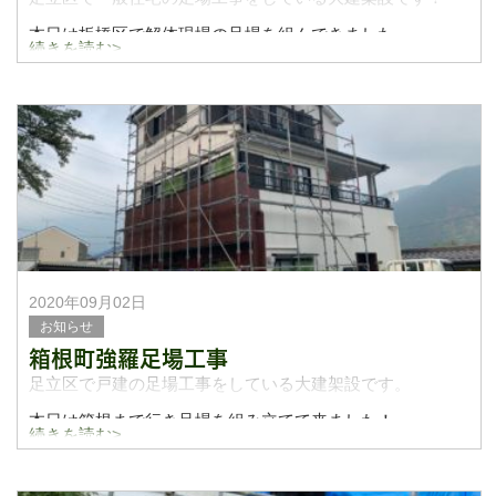
本日は板橋区で解体現場の足場を組んできました。
続きを読む>
2人で現場に行き午前中に足場を組み立て
午後はシートを貼り付けました。
2020年09月02日
お知らせ
箱根町強羅足場工事
足立区で戸建の足場工事をしている大建架設です。
本日は箱根まで行き足場を組み立てて来ました！
続きを読む>
本日も大変暑く、熱中症対策などして、無事事故無く終了
しました！