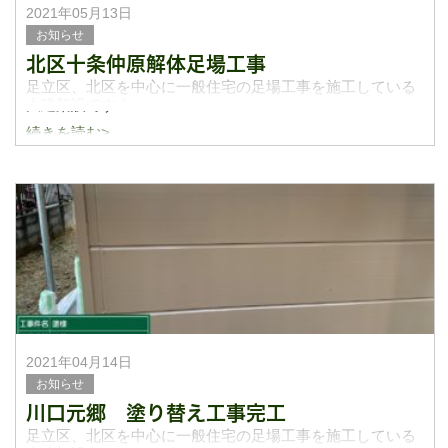
2021年05月13日
お知らせ
北区十条仲原解体足場工事
足立区、北区を中心に一般住宅の足場工事を施工している
大建架設です！
続きを読む>
最近ブログの方が書けておらず申し訳ありません。今日は
よくお仕事をさせてもらってる解体屋さんからの仕事にな
ります。大建架設では主に塗り替え工事のための改修足
2021年04月14日
お知らせ
川口元郷 塗り替え工事完工
足立区、北区を中心に一般住宅の足場工事を施工している