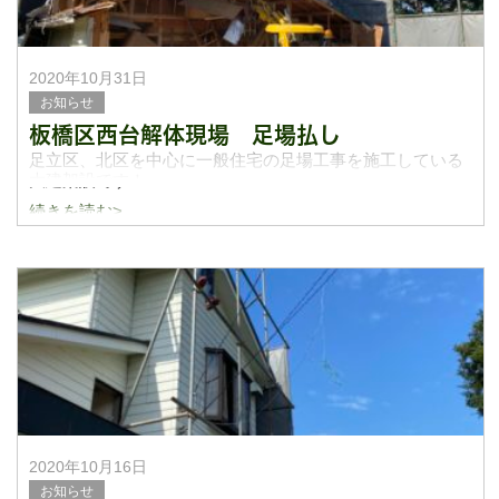
2020年10月31日
お知らせ
板橋区西台解体現場 足場払し
足立区、北区を中心に一般住宅の足場工事を施工している
大建架設です！
続きを読む>
今日は先日足場を架けさせてもらった解体現場の足場を払
してきました！みなさんはどんな風に壊しているの？と思
う人もいると思います笑
写真に撮ってき
2020年10月16日
お知らせ