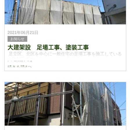
2021年06月21日
お知らせ
大建架設 足場工事、塗装工事
足立区、北区を中心に一般住宅の足場工事を施工している
大建架設です！
続きを読む>
6月半ばに入り梅雨に入りで何かと大変な時期かと思います
が大建架設は毎日仕事が切れず動かせてもらっていること
感謝致します。
話は変わりますが皆