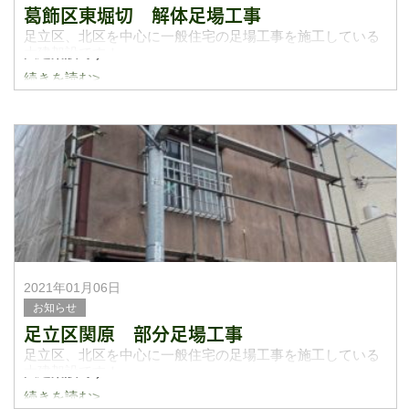
葛飾区東堀切 解体足場工事
足立区、北区を中心に一般住宅の足場工事を施工している
大建架設です！
続きを読む>
今日は葛飾区東堀切にてアパート2階建ての解体足場を施工
させて頂きました。
いつも大変お世話になっている解体屋さんからお仕事にな
ります。大建架設
2021年01月06日
お知らせ
足立区関原 部分足場工事
足立区、北区を中心に一般住宅の足場工事を施工している
大建架設です！
続きを読む>
明けましておめでとう御座います。本年も宜しくお願い致