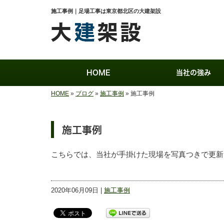
施工事例｜足場工事は東京都北区の大建架設
HOME
当社の強み
HOME
»
ブログ
»
施工事例
»
施工事例
施工事例
こちらでは、当社が手掛けた現場を写真つきで更新
2020年06月09日 |
施工事例